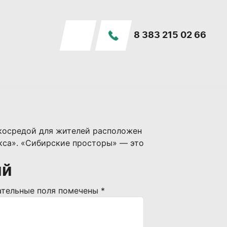
8 383 215 02 66
косредой для жителей расположен
кса». «Сибирские просторы» — это
ий
ательные поля помечены
*