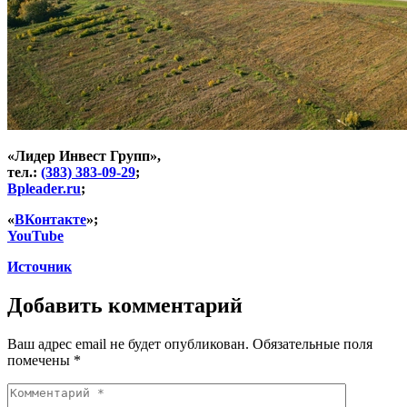
«Лидер Инвест Групп»,
тел.:
(383) 383-09-29
;
Bpleader.ru
;
«
ВКонтакте
»;
YouTube
Источник
Добавить комментарий
Ваш адрес email не будет опубликован.
Обязательные поля
помечены
*